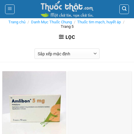
Skip
to
content
Trang chủ
/
Danh Mục Thuốc Chung
/
Thuốc tim mạch, huyết áp
/
Trang 5
LỌC