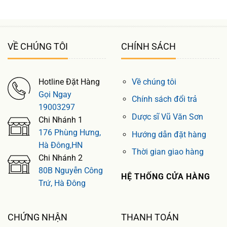
VỀ CHÚNG TÔI
CHÍNH SÁCH
Hotline Đặt Hàng
Về chúng tôi
Gọi Ngay
Chính sách đổi trả
19003297
Dược sĩ Vũ Văn Sơn
Chi Nhánh 1
176 Phùng Hưng,
Hướng dẫn đặt hàng
Hà Đông,HN
Thời gian giao hàng
Chi Nhánh 2
80B Nguyễn Công
HỆ THỐNG CỬA HÀNG
Trứ, Hà Đông
CHỨNG NHẬN
THANH TOÁN