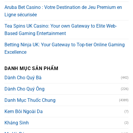
Aruba Bet Casino : Votre Destination de Jeu Premium en
Ligne sécurisée
Tea Spins UK Casino: Your own Gateway to Elite Web-
Based Gaming Entertainment
Betting Ninja UK: Your Gateway to Top-tier Online Gaming
Excellence
DANH MỤC SẢN PHẨM
Dành Cho Quý Bà
(442)
Dành Cho Quý Ông
(226)
Danh Mục Thuốc Chung
(4389)
Kem Bôi Ngoài Da
(7)
Kháng Sinh
(2)