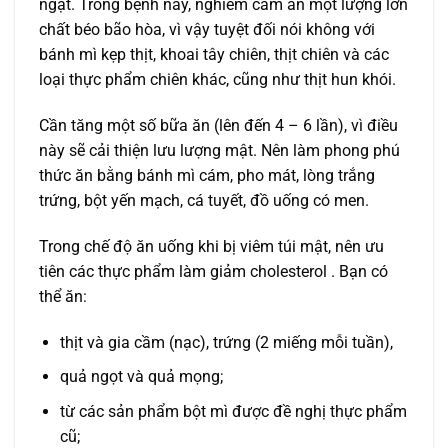
ngặt. Trong bệnh này, nghiêm cấm ăn một lượng lớn
chất béo bão hòa, vì vậy tuyệt đối nói không với
bánh mì kẹp thịt, khoai tây chiên, thịt chiên và các
loại thực phẩm chiên khác, cũng như thịt hun khói.
Cần tăng một số bữa ăn (lên đến 4 – 6 lần), vì điều
này sẽ cải thiện lưu lượng mật. Nên làm phong phú
thức ăn bằng bánh mì cám, pho mát, lòng trắng
trứng, bột yến mạch, cá tuyết, đồ uống có men.
Trong chế độ ăn uống khi bị viêm túi mật, nên ưu
tiên các thực phẩm làm giảm cholesterol . Bạn có
thể ăn:
thịt và gia cầm (nạc), trứng (2 miếng mỗi tuần),
quả ngọt và quả mọng;
từ các sản phẩm bột mì được đề nghị thực phẩm
cũ;