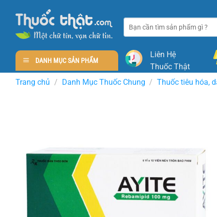
Skip
to
Tìm
content
kiếm:
Liên Hệ
DANH MỤC SẢN PHẨM
Thuốc Thật
Trang chủ
/
Danh Mục Thuốc Chung
/
Thuốc tiêu hóa, 