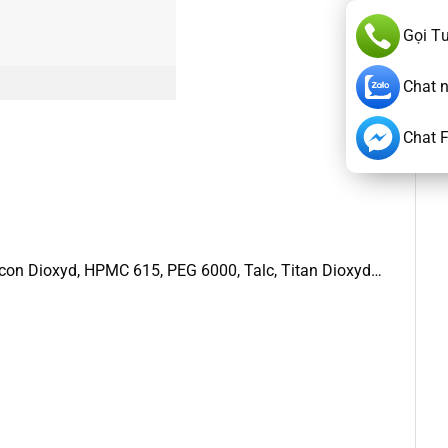
Gọi T
Chat 
Chat 
Silicon Dioxyd, HPMC 615, PEG 6000, Talc, Titan Dioxyd…