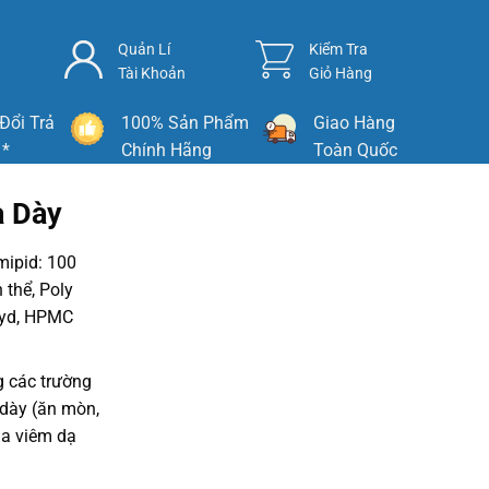
Quản Lí
Kiểm Tra
Tài Khoản
Giỏ Hàng
Đổi Trả
100% Sản Phẩm
Giao Hàng
 *
Chính Hãng
Toàn Quốc
ạ Dày
mipid: 100
 thể, Poly
oxyd, HPMC
g các trường
 dày (ăn mòn,
ủa viêm dạ