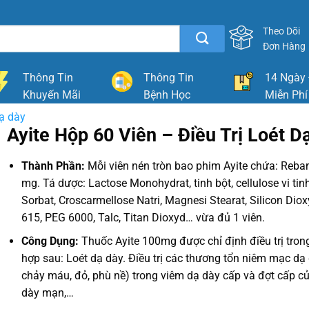
Theo Dõi
Đơn Hàng
Thông Tin
Thông Tin
14 Ngày 
Khuyến Mãi
Bệnh Học
Miễn Phí
dạ dày
Ayite Hộp 60 Viên – Điều Trị Loét D
Thành Phần:
Mỗi viên nén tròn bao phim Ayite chứa: Reba
mg. Tá dược: Lactose Monohydrat, tinh bột, cellulose vi tinh
Sorbat, Croscarmellose Natri, Magnesi Stearat, Silicon Di
615, PEG 6000, Talc, Titan Dioxyd… vừa đủ 1 viên.
Công Dụng:
Thuốc Ayite 100mg được chỉ định điều trị tron
hợp sau: Loét dạ dày. Điều trị các thương tổn niêm mạc dạ
chảy máu, đỏ, phù nề) trong viêm dạ dày cấp và đợt cấp c
dày mạn,…