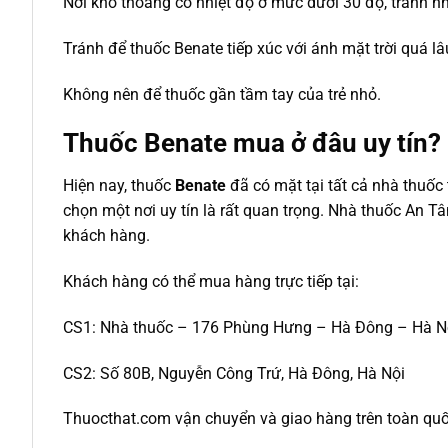
Nơi khô thoáng có nhiệt độ ở mức dưới 30 độ, tránh n
Tránh để thuốc Benate tiếp xúc với ánh mặt trời quá lâ
Không nên để thuốc gần tầm tay của trẻ nhỏ.
Thuốc Benate mua ở đâu uy tín?
Hiện nay, thuốc
Benate
đã có mặt tại tất cả nhà thuốc
chọn một nơi uy tín là rất quan trọng. Nhà thuốc An 
khách hàng.
Khách hàng có thể mua hàng trực tiếp tại:
CS1: Nhà thuốc – 176 Phùng Hưng – Hà Đông – Hà N
CS2: Số 80B, Nguyễn Công Trứ, Hà Đông, Hà Nội
Thuocthat.com vận chuyển và giao hàng trên toàn quốc t