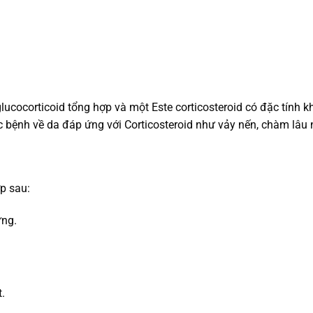
glucocorticoid tổng hợp và một Este corticosteroid có đặc tính
bệnh về da đáp ứng với Corticosteroid như vảy nến, chàm lâu n
p sau:
ứng.
.