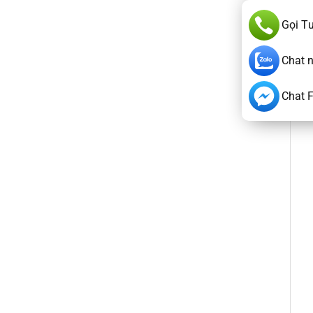
Gọi T
Chat 
Chat 