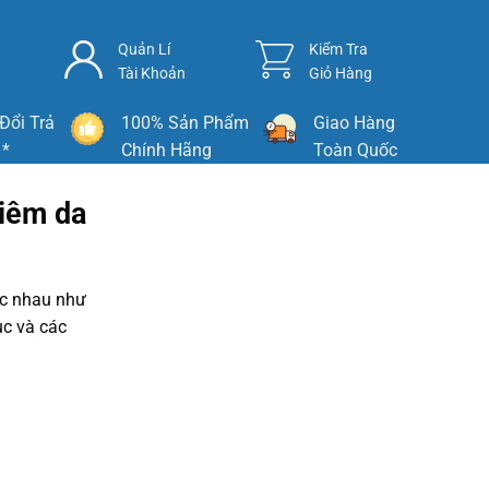
Quản Lí
Kiểm Tra
Tài Khoản
Giỏ Hàng
Đổi Trả
100% Sản Phẩm
Giao Hàng
 *
Chính Hãng
Toàn Quốc
viêm da
ác nhau như
ục và các