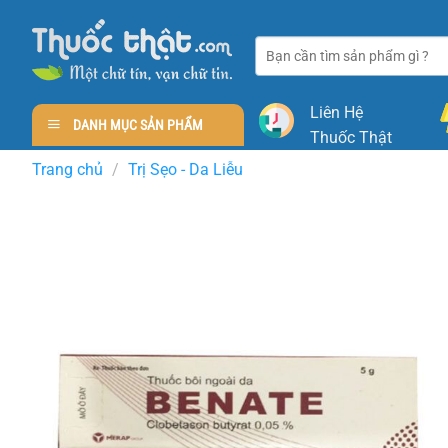
Skip
to
Tìm
content
kiếm:
Liên Hệ
DANH MỤC SẢN PHẨM
Thuốc Thật
Trang chủ
/
Trị Sẹo - Da Liễu