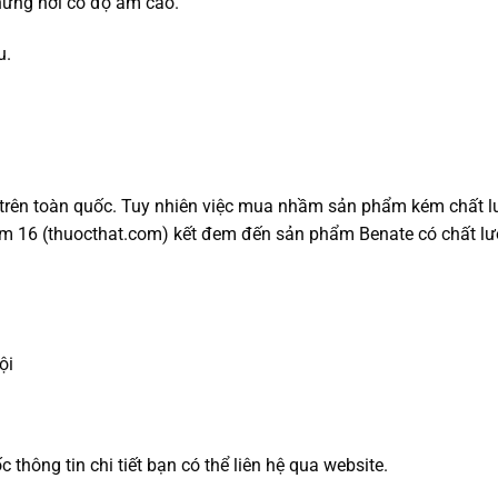
hững nơi có độ ẩm cao.
u.
 trên toàn quốc. Tuy nhiên việc mua nhầm sản phẩm kém chất lượ
Tâm 16 (thuocthat.com) kết đem đến sản phẩm Benate có chất lư
ội
hông tin chi tiết bạn có thể liên hệ qua website.