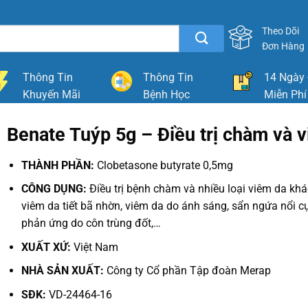
Theo Dõi
Đơn Hàng
Thông Tin
Thông Tin
14 Ngày 
Khuyến Mãi
Bệnh Học
Miễn Phí
Benate Tuýp 5g – Điều trị chàm và 
THÀNH PHẦN:
Clobetasone butyrate 0,5mg
CÔNG DỤNG:
Điều trị bệnh chàm và nhiều loại viêm da kh
viêm da tiết bã nhờn, viêm da do ánh sáng, sẩn ngứa nổi c
phản ứng do côn trùng đốt,…
XUẤT XỨ:
Việt Nam
NHÀ SẢN XUẤT:
Công ty Cổ phần Tập đoàn Merap
SĐK:
VD-24464-16