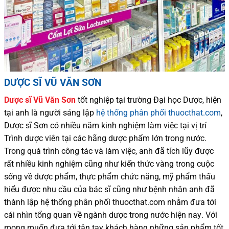
DƯỢC SĨ VŨ VĂN SƠN
Dược sĩ
Vũ Văn Sơn
tốt nghiệp tại trường Đại học Dượ
c
, hiện
tại
anh là người sáng lập
hệ thống phân phối thuocthat.com
,
Dược sĩ
Sơn
có
nhiều
năm kinh nghiệm làm việc tại vị trí
Trình dược viên tại các hãng dược phẩm
lớn trong nước
.
Trong quá trình
công tác và
làm việc, anh đã tích lũy được
rất nhiều
kinh nghiệm cũng như
kiến thức
vàng trong cuộc
sống
về dược phẩm,
thực phẩm chức năng,
mỹ phẩm thấu
hiểu được
nhu cầu của bác sĩ
cũng như
bệnh nhân
anh đã
thành lập hệ thống phân phối thuocthat.com nhằm đưa tới
cái nhìn tổng quan về ngành dược trong nước
hiện nay
.
Với
mong muốn đưa tới tận tay khách hàng những sản phẩm tốt