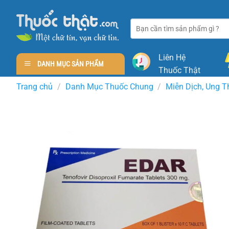
Skip
to
Tìm
content
kiếm:
Liên Hệ
DANH MỤC SẢN PHẨM
Thuốc Thật
Trang chủ
/
Danh Mục Thuốc Chung
/
Miễn Dịch, Ung T