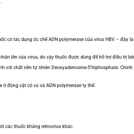
.
uốc có tác dụng ức chế ADN polymerase của virus HBV – đây là 
hân lên của virus, do vậy thuốc được dùng để hỗ trợ điều trị bệ
nh với chất nền tự nhiên Deoxyadenosine-5’triphosphate. Chính 
e ở động vật có vú và ADN polymerase ty thể.
với các thuốc kháng retrovirus khác.