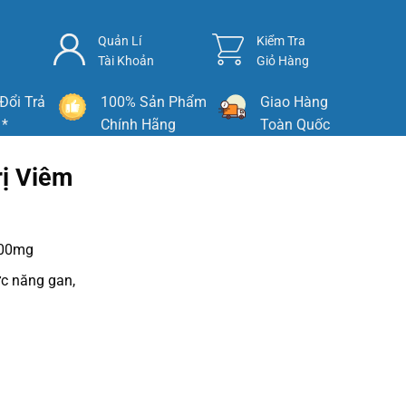
Quản Lí
Kiểm Tra
Tài Khoản
Giỏ Hàng
Đổi Trả
100% Sản Phẩm
Giao Hàng
 *
Chính Hãng
Toàn Quốc
rị Viêm
300mg
ức năng gan,