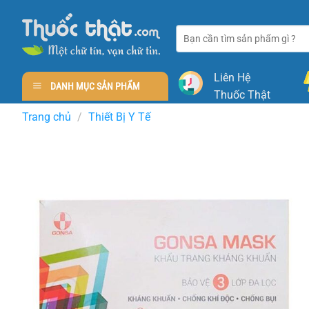
Skip
to
Tìm
content
kiếm:
Liên Hệ
DANH MỤC SẢN PHẨM
Thuốc Thật
Trang chủ
/
Thiết Bị Y Tế