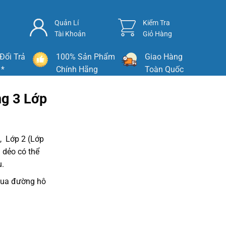
Quản Lí
Kiểm Tra
Tài Khoản
Giỏ Hàng
Đổi Trả
100% Sản Phẩm
Giao Hàng
 *
Chính Hãng
Toàn Quốc
g 3 Lớp
), Lớp 2 (Lớp
 dẻo có thể
u.
 qua đường hô