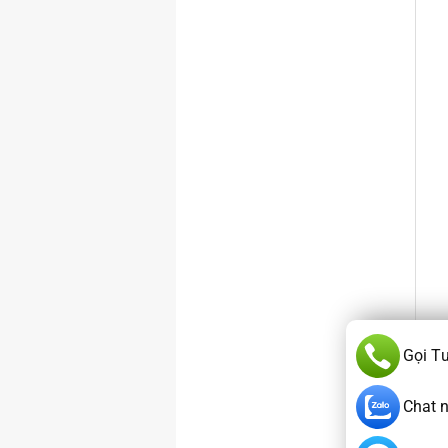
Gọi T
Chat 