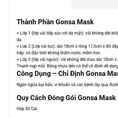
Thành Phần Gonsa Mask
+ Lớp 1 (lớp vải tiếp xúc với da mặt): vải không dệt
da.
+ Lơp 2 (Lớp vải lọc): dài 18cm x rộng 17,5cm x độ dầ
hấp. có đặc tính không thấm nước, mềm mịn.
+ Lớp 3 (lớp vải ngoài): vải không dệt màu dài 18cm x
Thanh nẹp mũi: Bằng nhựa dẻo có thể cố định dễ dang 
Công Dụng – Chỉ Định Gonsa Ma
Ngăn ngừa bụi bẩn, vi khuẩn và các bệnh lây qua đường 
Quy Cách Đóng Gói Gonsa Mask
Hộp 50 Cái