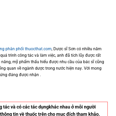
ống phân phối thuocthat.com
, Dược sĩ
Sơn
có
nhiều
năm
 quá trình
công tác và
làm việc, anh đã tích lũy được rất
 năng,
mỹ phẩm thấu hiểu được
nhu cầu của bác sĩ
cũng
tổng quan về ngành dược trong nước
hiện nay
.
Với mong
xứng đáng được nhận .
ơng tác và có các tác dụngkhác nhau ở mỗi người
 thông tin về thuốc trên cho mục đích tham khảo,