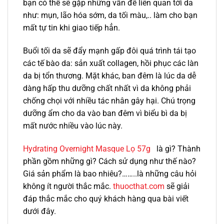
bạn có thể sẽ gặp những vấn đề liên quan tới da
như: mụn, lão hóa sớm, da tối màu,.. làm cho bạn
mất tự tin khi giao tiếp hẳn.
Buổi tối da sẽ đẩy mạnh gấp đôi quá trình tái tạo
các tế bào da: sản xuất collagen, hồi phục các làn
da bị tổn thương. Mặt khác, ban đêm là lúc da dễ
dàng hấp thu dưỡng chất nhất vì da không phải
chống chọi với nhiều tác nhân gây hại. Chú trọng
dưỡng ẩm cho da vào ban đêm vì biểu bì da bị
mất nước nhiều vào lúc này.
Hydrating Overnight Masque Lọ 57g
là gì? Thành
phần gồm những gì? Cách sử dụng như thế nào?
Giá sản phẩm là bao nhiêu?……..là những câu hỏi
không ít người thắc mắc.
thuocthat.com
sẽ giải
đáp thắc mắc cho quý khách hàng qua bài viết
dưới đây.