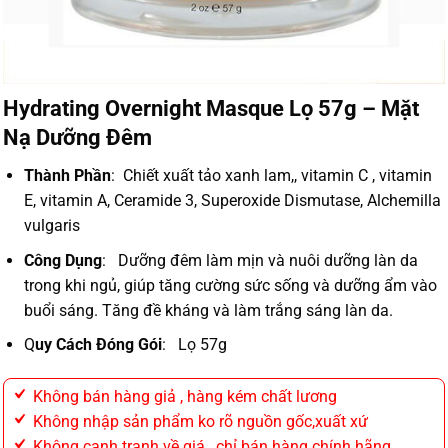
Hydrating Overnight Masque Lọ 57g – Mặt
Nạ Dưỡng Đêm
Thành Phần
: Chiết xuất tảo xanh lam,, vitamin C , vitamin
E, vitamin A, Ceramide 3, Superoxide Dismutase, Alchemilla
vulgaris
Công Dụng
: Dưỡng đêm làm mịn và nuôi dưỡng làn da
trong khi ngủ, giúp tăng cường sức sống và dưỡng ẩm vào
buổi sáng. Tăng đề kháng và làm trắng sáng làn da.
Q
uy Cách Đóng Gói
: Lọ 57g
Không bán hàng giả , hàng kém chất lương
Không nhập sản phẩm ko rõ nguồn gốc,xuất xứ
Không cạnh tranh về giá , chỉ bán hàng chính hãng