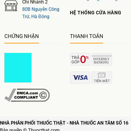
Chi Nhánh 2
80B Nguyễn Công
HỆ THỐNG CỬA HÀNG
Trứ, Hà Đông
CHỨNG NHẬN
THANH TOÁN
NHÀ PHÂN PHỐI THUỐC THẬT - NHÀ THUỐC AN TÂM SỐ 16
Bản quyền © Thuocthat.com.