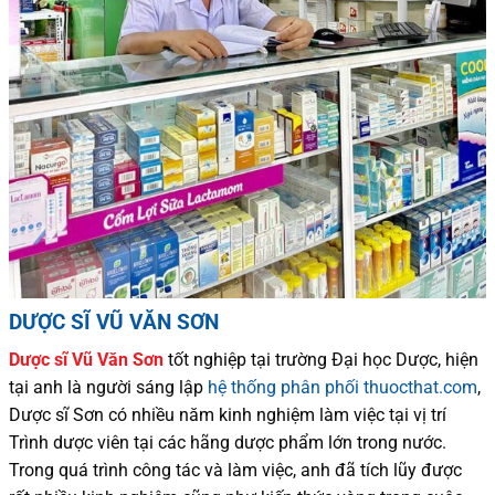
DƯỢC SĨ VŨ VĂN SƠN
Dược sĩ
Vũ Văn Sơn
tốt nghiệp tại trường Đại học Dượ
c
, hiện
tại
anh là người sáng lập
hệ thống phân phối thuocthat.com
,
Dược sĩ
Sơn
có
nhiều
năm kinh nghiệm làm việc tại vị trí
Trình dược viên tại các hãng dược phẩm
lớn trong nước
.
Trong quá trình
công tác và
làm việc, anh đã tích lũy được