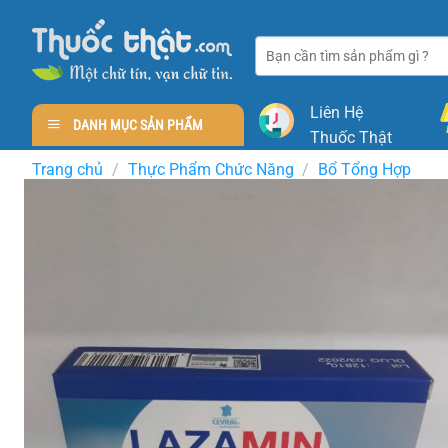
Skip
to
Tìm
content
kiếm:
Liên Hệ
DANH MỤC SẢN PHẨM
Thuốc Thật
Trang chủ
/
Thực Phẩm Chức Năng
/
Bổ Tổng Hợp