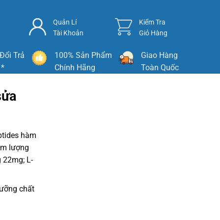
Quản Lí
Kiểm Tra
Tài Khoản
Giỏ Hàng
Đổi Trả
100% Sản Phẩm
Giao Hàng
 *
Chính Hãng
Toàn Quốc
sửa
ptides hàm
àm lượng
 22mg; L-
dưỡng chất