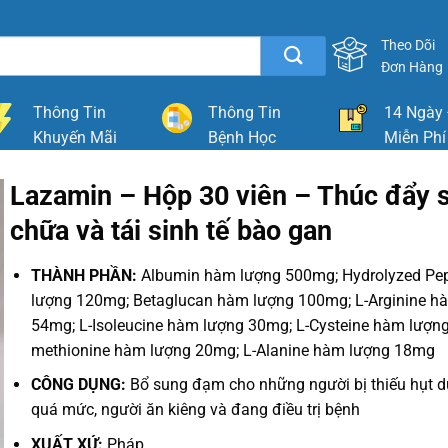
Theo Dõi
Đơn Hàng
Thông Tin
Thông Tin
14 Ngày 
Khuyến Mãi
Bệnh Học
Miễn Phí
Lazamin – Hộp 30 viên – Thúc đẩy 
chữa và tái sinh tế bào gan
THÀNH PHẦN:
Albumin hàm lượng 500mg; Hydrolyzed Pe
lượng 120mg; Betaglucan hàm lượng 100mg; L-Arginine h
54mg; L-Isoleucine hàm lượng 30mg; L-Cysteine hàm lượng
methionine hàm lượng 20mg; L-Alanine hàm lượng 18mg
CÔNG DỤNG:
Bổ sung đạm cho những người bị thiếu hụt 
quá mức, người ăn kiêng và đang điều trị bệnh
XUẤT XỨ:
Pháp