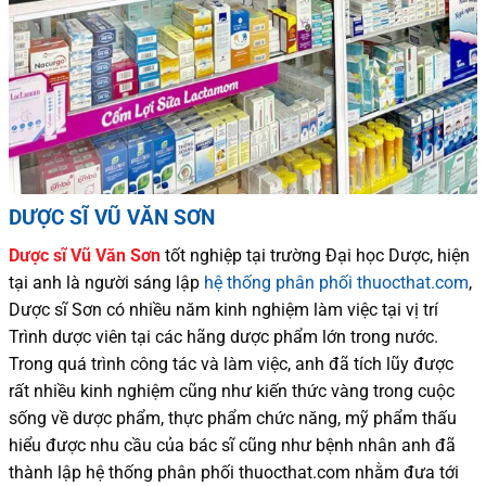
DƯỢC SĨ VŨ VĂN SƠN
Dược sĩ
Vũ Văn Sơn
tốt nghiệp tại trường Đại học Dượ
c
, hiện
tại
anh là người sáng lập
hệ thống phân phối thuocthat.com
,
Dược sĩ
Sơn
có
nhiều
năm kinh nghiệm làm việc tại vị trí
Trình dược viên tại các hãng dược phẩm
lớn trong nước
.
Trong quá trình
công tác và
làm việc, anh đã tích lũy được
rất nhiều
kinh nghiệm cũng như
kiến thức
vàng trong cuộc
sống
về dược phẩm,
thực phẩm chức năng,
mỹ phẩm thấu
hiểu được
nhu cầu của bác sĩ
cũng như
bệnh nhân
anh đã
thành lập hệ thống phân phối thuocthat.com nhằm đưa tới