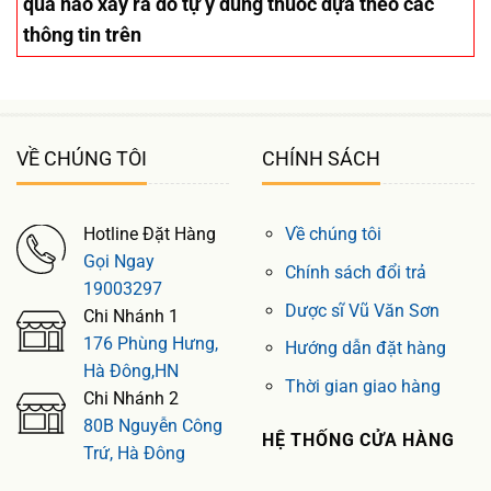
quả nào xảy ra do tự ý dùng thuốc dựa theo các
thông tin trên
VỀ CHÚNG TÔI
CHÍNH SÁCH
Hotline Đặt Hàng
Về chúng tôi
Gọi Ngay
Chính sách đổi trả
19003297
Dược sĩ Vũ Văn Sơn
Chi Nhánh 1
176 Phùng Hưng,
Hướng dẫn đặt hàng
Hà Đông,HN
Thời gian giao hàng
Chi Nhánh 2
80B Nguyễn Công
HỆ THỐNG CỬA HÀNG
Trứ, Hà Đông