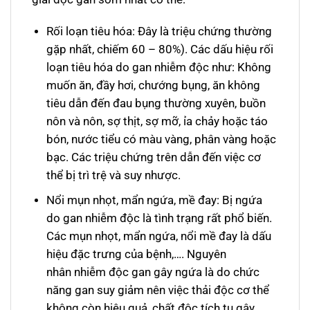
Rối loạn tiêu hóa: Đây là triệu chứng thường
gặp nhất, chiếm 60 – 80%). Các dấu hiệu rối
loạn tiêu hóa do gan nhiễm độc như: Không
muốn ăn, đầy hơi, chướng bụng, ăn không
tiêu dẫn đến đau bụng thường xuyên, buồn
nôn và nôn, sợ thịt, sợ mỡ, ỉa chảy hoặc táo
bón, nước tiểu có màu vàng, phân vàng hoặc
bạc. Các triệu chứng trên dẫn đến việc cơ
thể bị trì trệ và suy nhược.
Nổi mụn nhọt, mẩn ngứa, mề đay: Bị ngứa
do gan nhiễm độc là tình trạng rất phổ biến.
Các mụn nhọt, mẩn ngứa, nổi mề đay là dấu
hiệu đặc trưng của bệnh,…. Nguyên
nhân nhiễm độc gan gây ngứa là do chức
năng gan suy giảm nên việc thải độc cơ thể
không còn hiệu quả, chất độc tích tụ gây