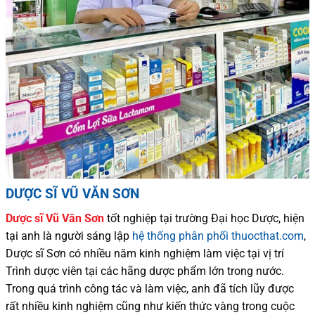
DƯỢC SĨ VŨ VĂN SƠN
Dược sĩ
Vũ Văn Sơn
tốt nghiệp tại trường Đại học Dượ
c
, hiện
tại
anh là người sáng lập
hệ thống phân phối thuocthat.com
,
Dược sĩ
Sơn
có
nhiều
năm kinh nghiệm làm việc tại vị trí
Trình dược viên tại các hãng dược phẩm
lớn trong nước
.
Trong quá trình
công tác và
làm việc, anh đã tích lũy được
rất nhiều
kinh nghiệm cũng như
kiến thức
vàng trong cuộc