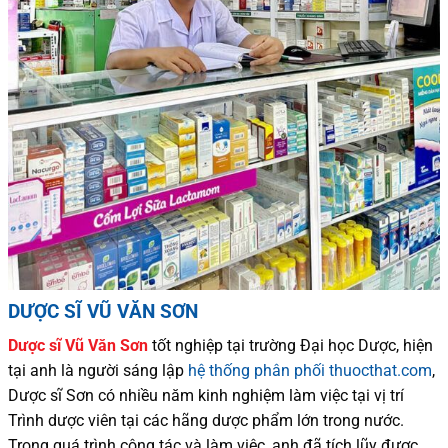
DƯỢC SĨ VŨ VĂN SƠN
Dược sĩ
Vũ Văn Sơn
tốt nghiệp tại trường Đại học Dượ
c
, hiện
tại
anh là người sáng lập
hệ thống phân phối thuocthat.com
,
Dược sĩ
Sơn
có
nhiều
năm kinh nghiệm làm việc tại vị trí
Trình dược viên tại các hãng dược phẩm
lớn trong nước
.
Trong quá trình
công tác và
làm việc, anh đã tích lũy được