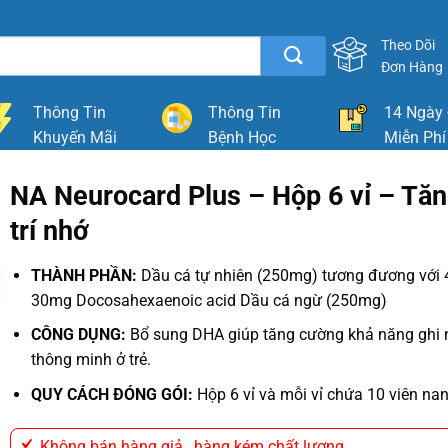
Theo Dõi
Đơn Hàng
Thông Tin
Thông Tin
14 Ngày 
Khuyến Mãi
Bệnh Học
Miễn Phí
NA Neurocard Plus – Hộp 6 vỉ – Tă
trí nhớ
THÀNH PHẦN:
Dầu cá tự nhiên (250mg) tương đương với
30mg Docosahexaenoic acid Dầu cá ngừ (250mg)
CÔNG DỤNG:
Bổ sung DHA giúp tăng cường khả năng ghi nh
thông minh ở trẻ.
QUY CÁCH ĐÓNG GÓI:
Hộp 6 vỉ và mỗi vỉ chứa 10 viên nan
Không bán hàng giả , hàng kém chất lương