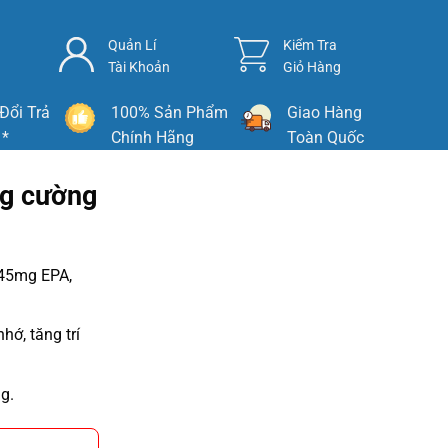
Quản Lí
Kiểm Tra
Tài Khoản
Giỏ Hàng
Đổi Trả
100% Sản Phẩm
Giao Hàng
 *
Chính Hãng
Toàn Quốc
ng cường
 45mg EPA,
ớ, tăng trí
g.