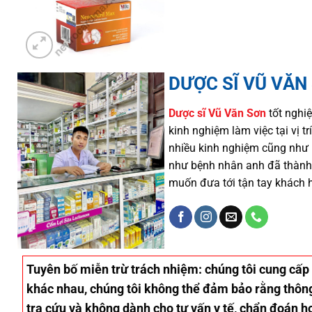
DƯỢC SĨ VŨ VĂN
Dược sĩ
Vũ Văn Sơn
tốt nghiệ
kinh nghiệm làm việc tại vị 
nhiều
kinh nghiệm cũng như
như
bệnh nhân
anh đã thành
muốn đưa tới tận tay khách 
Tuyên bố miễn trừ trách nhiệm
: chúng tôi cung cấp
khác nhau, chúng tôi không thể đảm bảo rằng thông 
tra cứu và không dành cho tư vấn y tế, chẩn đoán ho