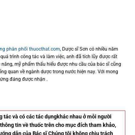
ống phân phối thuocthat.com
, Dược sĩ
Sơn
có
nhiều
năm
 quá trình
công tác và
làm việc, anh đã tích lũy được rất
 năng,
mỹ phẩm thấu hiểu được
nhu cầu của bác sĩ
cũng
tổng quan về ngành dược trong nước
hiện nay
.
Với mong
xứng đáng được nhận .
ơng tác và có các tác dụngkhác nhau ở mỗi người
 thông tin về thuốc trên cho mục đích tham khảo,
hướng dẫn của Bác sĩ Chúng tôi không chịu trách