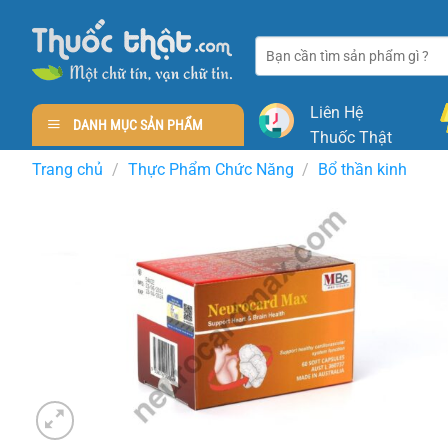
Skip
to
Tìm
content
kiếm:
Liên Hệ
DANH MỤC SẢN PHẨM
Thuốc Thật
Trang chủ
/
Thực Phẩm Chức Năng
/
Bổ thần kinh