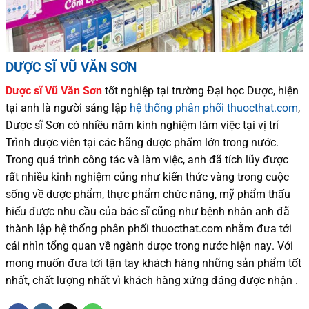
DƯỢC SĨ VŨ VĂN SƠN
Dược sĩ
Vũ Văn Sơn
tốt nghiệp tại trường Đại học Dượ
c
, hiện
tại
anh là người sáng lập
hệ thống phân phối thuocthat.com
,
Dược sĩ
Sơn
có
nhiều
năm kinh nghiệm làm việc tại vị trí
Trình dược viên tại các hãng dược phẩm
lớn trong nước
.
Trong quá trình
công tác và
làm việc, anh đã tích lũy được
rất nhiều
kinh nghiệm cũng như
kiến thức
vàng trong cuộc
sống
về dược phẩm,
thực phẩm chức năng,
mỹ phẩm thấu
hiểu được
nhu cầu của bác sĩ
cũng như
bệnh nhân
anh đã
thành lập hệ thống phân phối thuocthat.com nhằm đưa tới
cái nhìn tổng quan về ngành dược trong nước
hiện nay
.
Với
mong muốn đưa tới tận tay khách hàng những sản phẩm tốt
nhất, chất lượng nhất vì khách hàng xứng đáng được nhận .