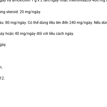
gày và amoxicillin 1 g x 2 lần/ngày hoặc metronidazol 400 mg 
ng steroid: 20 mg/ngày.
 đầu: 80 mg/ngày. Có thể dùng liều lên đến 240 mg/ngày. Nếu dù
ày hoặc 40 mg/ngày đối với liều cách ngày.
gày.
n.
12.