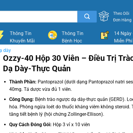
Theo Dõi
Đơn Hàng
Thông Tin
Thông Tin
14 Ngày 
Khuyến Mãi
Bệnh Học
Miễn Phí
dạ dày
Ozzy-40 Hộp 30 Viên – Điều Trị Tr
Dạ Dày-Thực Quản
Thành Phần:
Pantoprazol (dưới dạng Pantoprazol natri ses
40mg. Tá dược vừa đủ 1 viên.
Công Dụng:
Bệnh trào ngược dạ dày-thực quản (GERD). Lo
hóa. Phòng ngừa loét do thuốc kháng viêm không steroid. 
tăng tiết bệnh lý (hội chứng Zollinger-Ellison).
Quy Cách Đóng Gói:
Hộp 3 vỉ x 10 viên