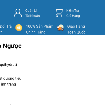
Quản Lí
Kiểm Tra
Tài Khoản
Giỏ Hàng
Đổi Trả
100% Sản Phẩm
Giao Hàng
 *
Chính Hãng
Toàn Quốc
ào Ngược
quihydrat)
ét đường tiêu
Tình trạng