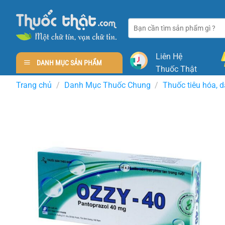
Skip
to
Tìm
content
kiếm:
Liên Hệ
DANH MỤC SẢN PHẨM
Thuốc Thật
Trang chủ
/
Danh Mục Thuốc Chung
/
Thuốc tiêu hóa, 