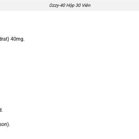
Ozzy-40 Hộp 30 Viên
drat) 40mg.
d.
son).