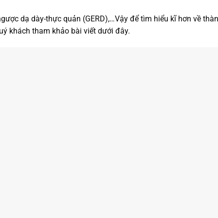
 ngược dạ dày-thực quản (GERD),…Vậy để tìm hiểu kĩ hơn về th
quý khách tham khảo bài viết dưới đây.