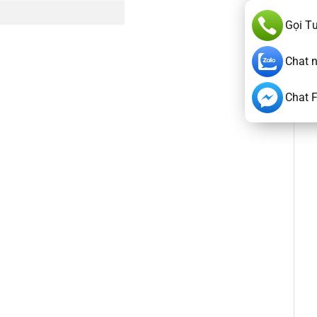
Gọi T
Chat 
Chat 