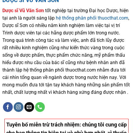
DƯỢC SĨ VŨ VĂN SƠN
Dược sĩ
Vũ Văn Sơn
tốt nghiệp tại trường Đại học Dượ
c
, hiện
tại
anh là người sáng lập
hệ thống phân phối thuocthat.com
,
Dược sĩ
Sơn
có
nhiều
năm kinh nghiệm làm việc tại vị trí
Trình dược viên tại các hãng dược phẩm
lớn trong nước
.
Trong quá trình
công tác và
làm việc, anh đã tích lũy được
rất nhiều
kinh nghiệm cũng như
kiến thức
vàng trong cuộc
sống
về dược phẩm,
thực phẩm chức năng,
mỹ phẩm thấu
hiểu được
nhu cầu của bác sĩ
cũng như
bệnh nhân
anh đã
thành lập hệ thống phân phối thuocthat.com nhằm đưa tới
cái nhìn tổng quan về ngành dược trong nước
hiện nay
.
Với
mong muốn đưa tới tận tay khách hàng những sản phẩm tốt
nhất, chất lượng nhất vì khách hàng xứng đáng được nhận .
Tuyên bố miễn trừ trách nhiệm
: chúng tôi cung cấp
cho bạn thông tin hiện tại và phù hợp nhất. vì thuốc