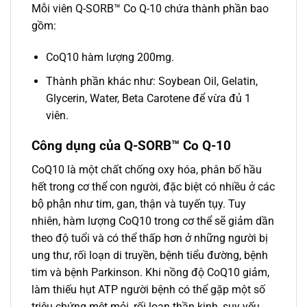
Mỗi viên Q-SORB™ Co Q-10 chứa thành phần bao
gồm:
CoQ10 hàm lượng 200mg.
Thành phần khác như: Soybean Oil, Gelatin,
Glycerin, Water, Beta Carotene để vừa đủ 1
viên.
Công dụng của Q-SORB™ Co Q-10
CoQ10 là một chất chống oxy hóa, phân bố hầu
hết trong cơ thể con người, đặc biệt có nhiều ở các
bộ phận như tim, gan, thận và tuyến tụy. Tuy
nhiên, hàm lượng CoQ10 trong cơ thể sẽ giảm dần
theo độ tuổi và có thể thấp hơn ở những người bị
ung thư, rối loạn di truyền, bệnh tiểu đường, bệnh
tim và bệnh Parkinson. Khi nồng độ CoQ10 giảm,
làm thiếu hụt ATP người bệnh có thể gặp một số
triệu chứng mệt mỏi, rối loạn thần kinh, suy yếu