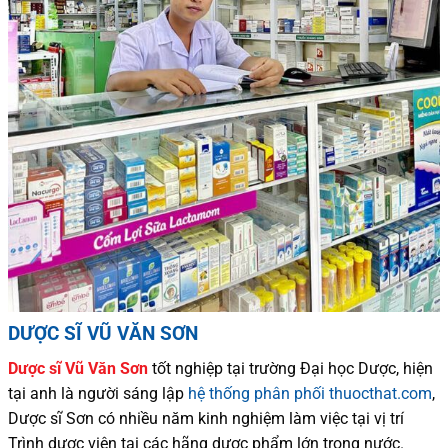
DƯỢC SĨ VŨ VĂN SƠN
Dược sĩ
Vũ Văn Sơn
tốt nghiệp tại trường Đại học Dượ
c
, hiện
tại
anh là người sáng lập
hệ thống phân phối thuocthat.com
,
Dược sĩ
Sơn
có
nhiều
năm kinh nghiệm làm việc tại vị trí
Trình dược viên tại các hãng dược phẩm
lớn trong nước
.