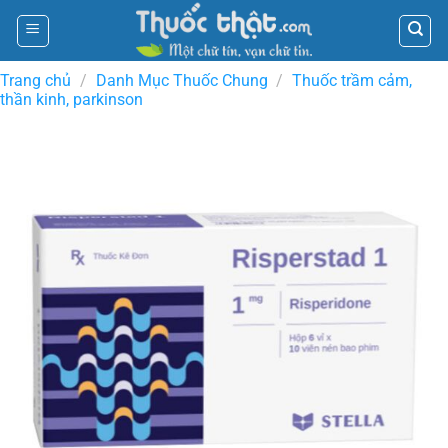
Skip
to
content
Trang chủ
/
Danh Mục Thuốc Chung
/
Thuốc trầm cảm,
thần kinh, parkinson