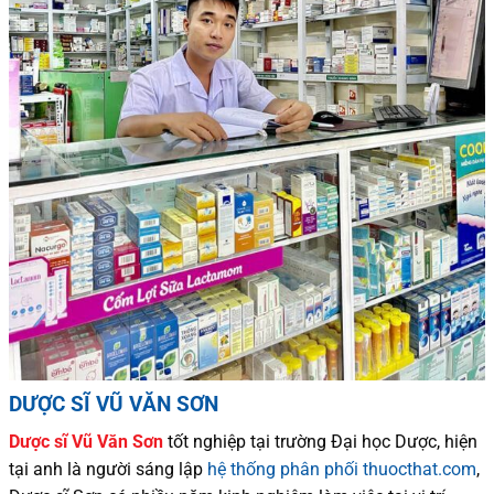
DƯỢC SĨ VŨ VĂN SƠN
Dược sĩ
Vũ Văn Sơn
tốt nghiệp tại trường Đại học Dượ
c
, hiện
tại
anh là người sáng lập
hệ thống phân phối thuocthat.com
,