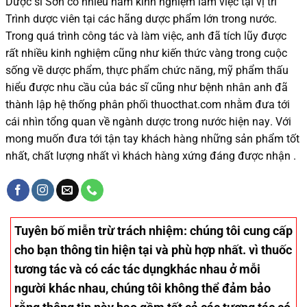
Dược sĩ
Sơn
có
nhiều
năm kinh nghiệm làm việc tại vị trí
Trình dược viên tại các hãng dược phẩm
lớn trong nước
.
Trong quá trình
công tác và
làm việc, anh đã tích lũy được
rất nhiều
kinh nghiệm cũng như
kiến thức
vàng trong cuộc
sống
về dược phẩm,
thực phẩm chức năng,
mỹ phẩm thấu
hiểu được
nhu cầu của bác sĩ
cũng như
bệnh nhân
anh đã
thành lập hệ thống phân phối thuocthat.com nhằm đưa tới
cái nhìn tổng quan về ngành dược trong nước
hiện nay
.
Với
mong muốn đưa tới tận tay khách hàng những sản phẩm tốt
nhất, chất lượng nhất vì khách hàng xứng đáng được nhận .
Tuyên bố miễn trừ trách nhiệm
: chúng tôi cung cấp
cho bạn thông tin hiện tại và phù hợp nhất. vì thuốc
tương tác và có các tác dụngkhác nhau ở mỗi
người khác nhau, chúng tôi không thể đảm bảo