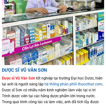
DƯỢC SĨ VŨ VĂN SƠN
Dược sĩ
Vũ Văn Sơn
tốt nghiệp tại trường Đại học Dượ
c
, hiện
tại
anh là người sáng lập
hệ thống phân phối thuocthat.com
,
Dược sĩ
Sơn
có
nhiều
năm kinh nghiệm làm việc tại vị trí
Trình dược viên tại các hãng dược phẩm
lớn trong nước
.
Trong quá trình
công tác và
làm việc, anh đã tích lũy được