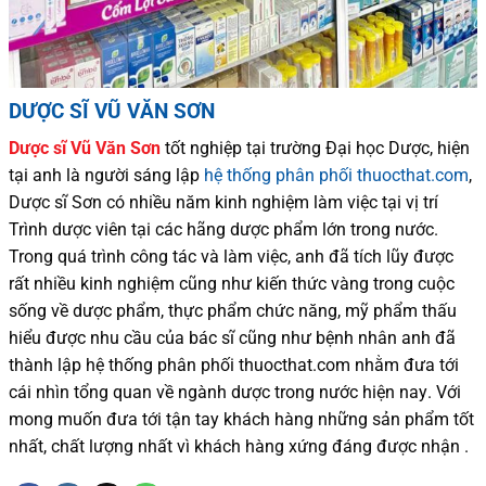
DƯỢC SĨ VŨ VĂN SƠN
Dược sĩ
Vũ Văn Sơn
tốt nghiệp tại trường Đại học Dượ
c
, hiện
tại
anh là người sáng lập
hệ thống phân phối thuocthat.com
,
Dược sĩ
Sơn
có
nhiều
năm kinh nghiệm làm việc tại vị trí
Trình dược viên tại các hãng dược phẩm
lớn trong nước
.
Trong quá trình
công tác và
làm việc, anh đã tích lũy được
rất nhiều
kinh nghiệm cũng như
kiến thức
vàng trong cuộc
sống
về dược phẩm,
thực phẩm chức năng,
mỹ phẩm thấu
hiểu được
nhu cầu của bác sĩ
cũng như
bệnh nhân
anh đã
thành lập hệ thống phân phối thuocthat.com nhằm đưa tới
cái nhìn tổng quan về ngành dược trong nước
hiện nay
.
Với
mong muốn đưa tới tận tay khách hàng những sản phẩm tốt
nhất, chất lượng nhất vì khách hàng xứng đáng được nhận .