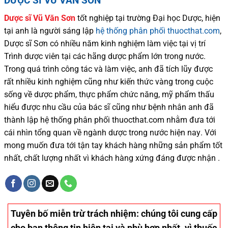
DƯỢC SĨ VŨ VĂN SƠN
Dược sĩ
Vũ Văn Sơn
tốt nghiệp tại trường Đại học Dượ
c
, hiện
tại
anh là người sáng lập
hệ thống phân phối thuocthat.com
,
Dược sĩ
Sơn
có
nhiều
năm kinh nghiệm làm việc tại vị trí
Trình dược viên tại các hãng dược phẩm
lớn trong nước
.
Trong quá trình
công tác và
làm việc, anh đã tích lũy được
rất nhiều
kinh nghiệm cũng như
kiến thức
vàng trong cuộc
sống
về dược phẩm,
thực phẩm chức năng,
mỹ phẩm thấu
hiểu được
nhu cầu của bác sĩ
cũng như
bệnh nhân
anh đã
thành lập hệ thống phân phối thuocthat.com nhằm đưa tới
cái nhìn tổng quan về ngành dược trong nước
hiện nay
.
Với
mong muốn đưa tới tận tay khách hàng những sản phẩm tốt
nhất, chất lượng nhất vì khách hàng xứng đáng được nhận .
Tuyên bố miễn trừ trách nhiệm
: chúng tôi cung cấp
cho bạn thông tin hiện tại và phù hợp nhất. vì thuốc