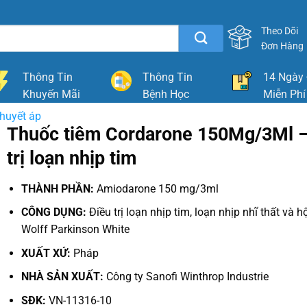
Theo Dõi
Đơn Hàng
Thông Tin
Thông Tin
14 Ngày 
Khuyến Mãi
Bệnh Học
Miễn Phí
huyết áp
Thuốc tiêm Cordarone 150Mg/3Ml –
trị loạn nhịp tim
THÀNH PHẦN:
Amiodarone 150 mg/3ml
CÔNG DỤNG:
Điều trị loạn nhịp tim, loạn nhịp nhĩ thất và 
Wolff Parkinson White
XUẤT XỨ:
Pháp
NHÀ SẢN XUẤT:
Công ty Sanofi Winthrop Industrie
SĐK:
VN-11316-10