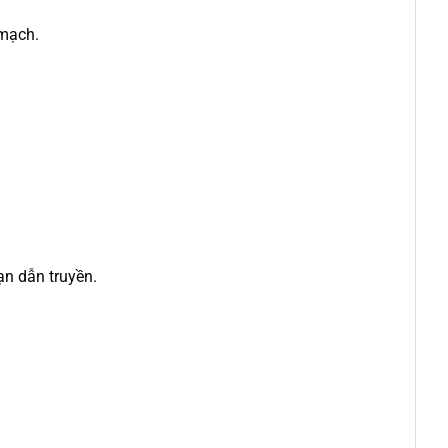
 mạch.
ạn dẫn truyền.