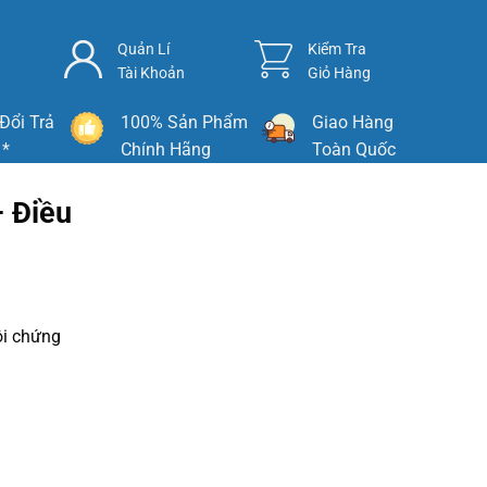
Quản Lí
Kiểm Tra
Tài Khoản
Giỏ Hàng
Đổi Trả
100% Sản Phẩm
Giao Hàng
 *
Chính Hãng
Toàn Quốc
 Điều
hội chứng