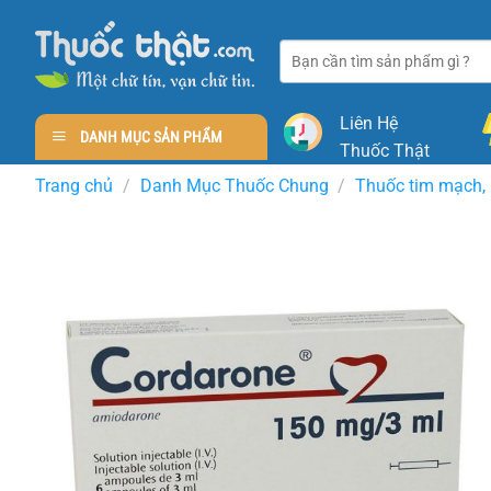
Skip
to
Tìm
content
kiếm:
Liên Hệ
DANH MỤC SẢN PHẨM
Thuốc Thật
Trang chủ
/
Danh Mục Thuốc Chung
/
Thuốc tim mạch, 