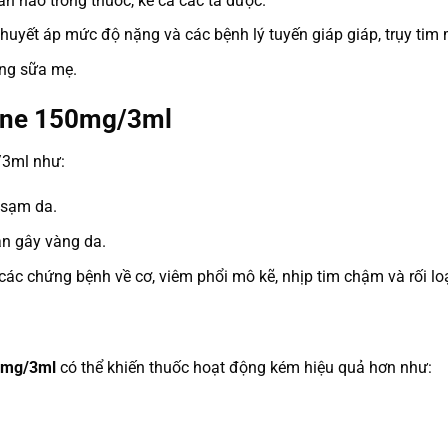
n nào trong thuốc, kể cả các tá dược.
 huyết áp mức độ nặng và các bệnh lý tuyến giáp giáp, trụy tim
ằng sữa mẹ.
one 150mg/3ml
/3ml như:
 sạm da.
an gây vàng da.
ác chứng bệnh về cơ, viêm phổi mô kẽ, nhịp tim chậm và rối lo
0mg/3ml
có thể khiến thuốc hoạt động kém hiệu quả hơn như: