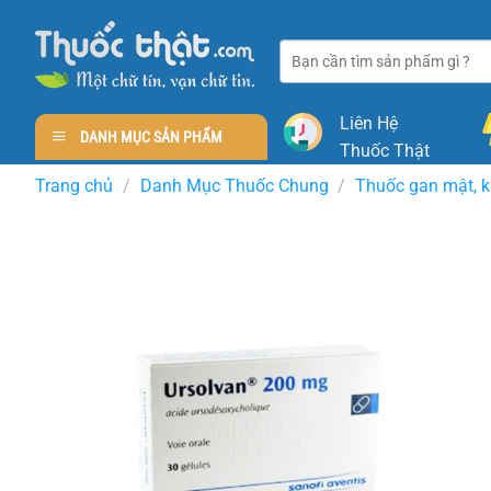
Skip
to
Tìm
content
kiếm:
Liên Hệ
DANH MỤC SẢN PHẨM
Thuốc Thật
Trang chủ
/
Danh Mục Thuốc Chung
/
Thuốc gan mật, k