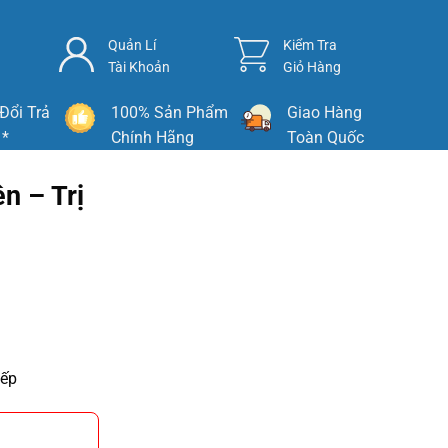
Quản Lí
Kiểm Tra
Tài Khoản
Giỏ Hàng
Đổi Trả
100% Sản Phẩm
Giao Hàng
 *
Chính Hãng
Toàn Quốc
n – Trị
iếp