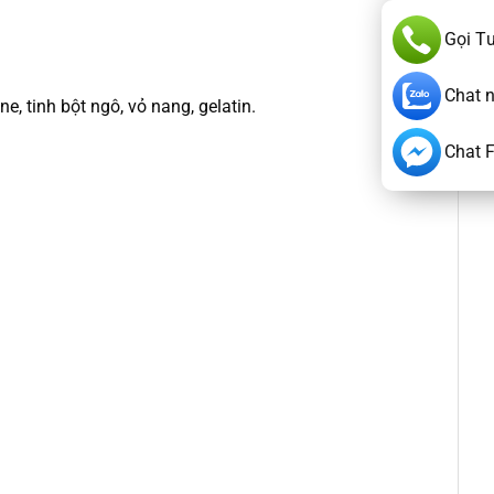
Gọi T
Chat 
, tinh bột ngô, vỏ nang, gelatin.
Chat 