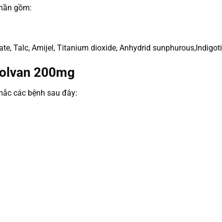
phần gồm:
, Talc, Amijel, Titanium dioxide, Anhydrid sunphurous,Indigotine
solvan 200mg
ắc các bệnh sau đây: