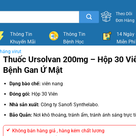
Theo Dõi
Đơn Hàng
Thông Tin
Thông Tin
14 Ngày 
Khuyến Mãi
Bệnh Học
Miễn Phí
háng virut
Thuốc Ursolvan 200mg – Hộp 30 Viê
Bệnh Gan Ứ Mật
Dạng bào chế:
viên nang
Đóng gói:
Hộp 30 Viên
Nhà sản xuất:
Công ty Sanofi Synthelabo.
Bảo Quản:
Nơi khô thoáng, tránh ẩm, tránh ánh sáng trực t
Không bán hàng giả , hàng kém chất lương