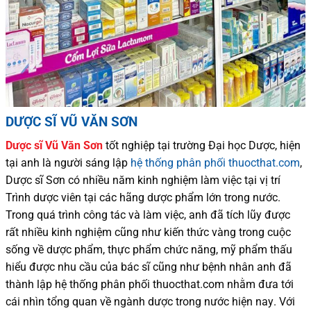
DƯỢC SĨ VŨ VĂN SƠN
Dược sĩ
Vũ Văn Sơn
tốt nghiệp tại trường Đại học Dượ
c
, hiện
tại
anh là người sáng lập
hệ thống phân phối thuocthat.com
,
Dược sĩ
Sơn
có
nhiều
năm kinh nghiệm làm việc tại vị trí
Trình dược viên tại các hãng dược phẩm
lớn trong nước
.
Trong quá trình
công tác và
làm việc, anh đã tích lũy được
rất nhiều
kinh nghiệm cũng như
kiến thức
vàng trong cuộc
sống
về dược phẩm,
thực phẩm chức năng,
mỹ phẩm thấu
hiểu được
nhu cầu của bác sĩ
cũng như
bệnh nhân
anh đã
thành lập hệ thống phân phối thuocthat.com nhằm đưa tới
cái nhìn tổng quan về ngành dược trong nước
hiện nay
.
Với