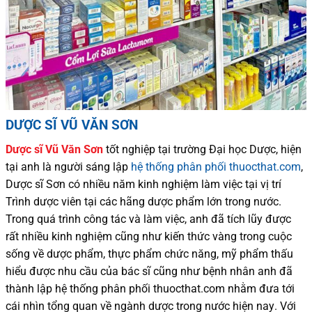
DƯỢC SĨ VŨ VĂN SƠN
Dược sĩ
Vũ Văn Sơn
tốt nghiệp tại trường Đại học Dượ
c
, hiện
tại
anh là người sáng lập
hệ thống phân phối thuocthat.com
,
Dược sĩ
Sơn
có
nhiều
năm kinh nghiệm làm việc tại vị trí
Trình dược viên tại các hãng dược phẩm
lớn trong nước
.
Trong quá trình
công tác và
làm việc, anh đã tích lũy được
rất nhiều
kinh nghiệm cũng như
kiến thức
vàng trong cuộc
sống
về dược phẩm,
thực phẩm chức năng,
mỹ phẩm thấu
hiểu được
nhu cầu của bác sĩ
cũng như
bệnh nhân
anh đã
thành lập hệ thống phân phối thuocthat.com nhằm đưa tới
cái nhìn tổng quan về ngành dược trong nước
hiện nay
.
Với