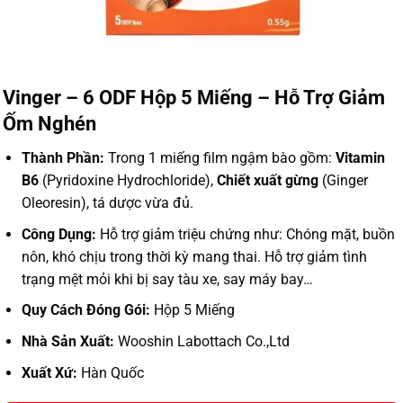
Vinger – 6 ODF Hộp 5 Miếng – Hỗ Trợ Giảm
Ốm Nghén
Thành Phần:
Trong 1 miếng film ngậm bào gồm:
Vitamin
B6
(Pyridoxine Hydrochloride),
Chiết xuất gừng
(Ginger
Oleoresin), tá dược vừa đủ.
Công Dụng:
Hỗ trợ giảm triệu chứng như: Chóng mặt, buồn
nôn, khó chịu trong thời kỳ mang thai. Hỗ trợ giảm tình
trạng mệt mỏi khi bị say tàu xe, say máy bay…
Quy Cách Đóng Gói:
Hộp 5 Miếng
Nhà Sản Xuất:
Wooshin Labottach Co.,Ltd
Xuất Xứ:
Hàn Quốc