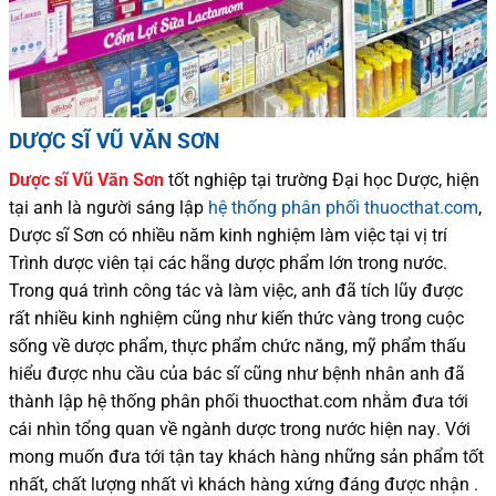
DƯỢC SĨ VŨ VĂN SƠN
Dược sĩ
Vũ Văn Sơn
tốt nghiệp tại trường Đại học Dượ
c
, hiện
tại
anh là người sáng lập
hệ thống phân phối thuocthat.com
,
Dược sĩ
Sơn
có
nhiều
năm kinh nghiệm làm việc tại vị trí
Trình dược viên tại các hãng dược phẩm
lớn trong nước
.
Trong quá trình
công tác và
làm việc, anh đã tích lũy được
rất nhiều
kinh nghiệm cũng như
kiến thức
vàng trong cuộc
sống
về dược phẩm,
thực phẩm chức năng,
mỹ phẩm thấu
hiểu được
nhu cầu của bác sĩ
cũng như
bệnh nhân
anh đã
thành lập hệ thống phân phối thuocthat.com nhằm đưa tới
cái nhìn tổng quan về ngành dược trong nước
hiện nay
.
Với
mong muốn đưa tới tận tay khách hàng những sản phẩm tốt
nhất, chất lượng nhất vì khách hàng xứng đáng được nhận .